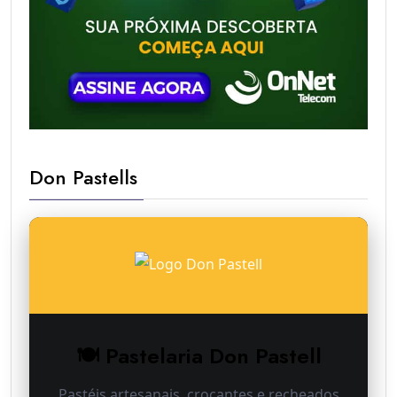
Don Pastells
🍽 Pastelaria Don Pastell
Pastéis artesanais, crocantes e recheados