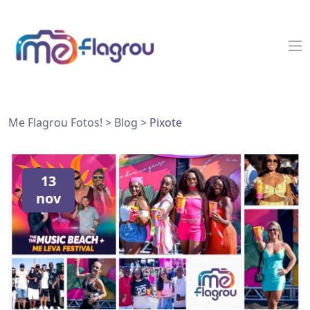
Me Flagrou Fotos!
>
Blog
>
Pixote
13
nov