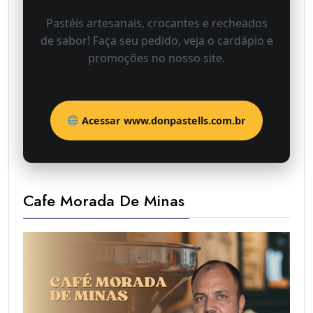
Pastéis artesanais, crocantes e recheados
de sabor! Faça seu pedido, veja o cardápio e
promoções no nosso site.
Acessar www.donpastells.com.br
Cafe Morada De Minas