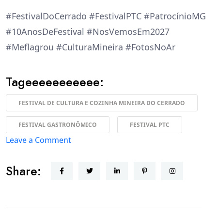
#FestivalDoCerrado #FestivalPTC #PatrocínioMG
#10AnosDeFestival #NosVemosEm2027
#Meflagrou #CulturaMineira #FotosNoAr
Tageeeeeeeeeee:
FESTIVAL DE CULTURA E COZINHA MINEIRA DO CERRADO
FESTIVAL GASTRONÔMICO
FESTIVAL PTC
on
Leave a Comment
Sucesso
Share:
Histórico:
10º
Festival
de