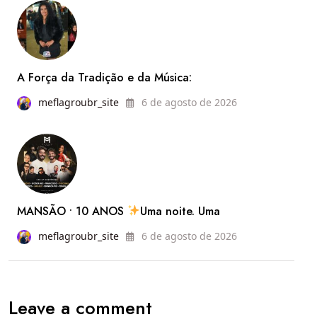
Cultura
e
Cozinha
Mineira
A Força da Tradição e da Música:
do
meflagroubr_site
6 de agosto de 2026
Cerrado
Reúne
Mais
de
56
MANSÃO • 10 ANOS
Uma noite. Uma
Mil
Pessoas
meflagroubr_site
6 de agosto de 2026
e
as
Fotos
Leave a comment